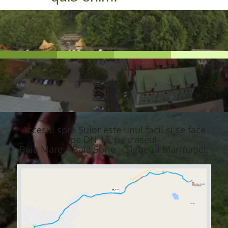
Accesul spre Șuior este unul facil și se face
pe DN 18, pe traseul
Baia Mare – Baia Sprie – Sighetul Marmației.